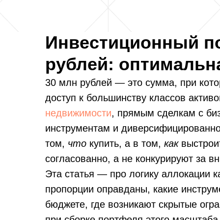
Инвестиционный по
рублей: оптимальн
30 млн рублей — это сумма, при кот
доступ к большинству классов актив
недвижимости
, прямым сделкам с би
инструментам и диверсифицированно
том,
что
купить, а в том,
как
выстроит
согласованно, а не конкурируют за в
Эта статья — про логику аллокации к
пропорции оправданы, какие инструм
бюджете, где возникают скрытые огра
при сборке портфеля этого масштаба