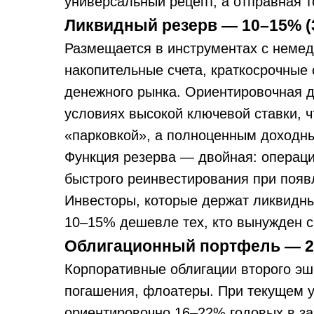
универсальный рецепт, а отправная т
Ликвидный резерв — 10–15% (3
Размещается в инструментах с неме
накопительные счета, краткосрочные
денежного рынка. Ориентировочная 
условиях высокой ключевой ставки, ч
«парковкой», а полноценным доходн
Функция резерва — двойная: операци
быстрого реинвестирования при появ
Инвесторы, которые держат ликвидны
10–15% дешевле тех, кто вынужден с
Облигационный портфель — 20
Корпоративные облигации второго э
погашения, флоатеры. При текущем у
ориентировочно 16–22% годовых в за