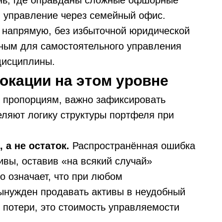
ень, где оправданы сложные офшорные
и управление через семейный офис.
 напрямую, без избыточной юридической
бным для самостоятельного управления
дисциплины.
окации на этом уровне
 пропорциям, важно зафиксировать
еляют логику структуры портфеля при
а не остаток.
Распространённая ошибка
вы, оставив «на всякий случай»
о означает, что при любом
ынужден продавать активы в неудобный
 потери, это стоимость управляемости