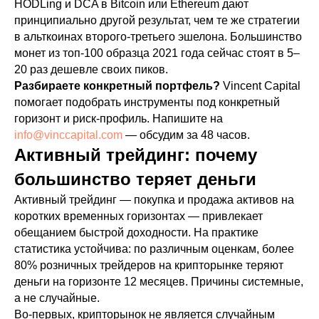
HODLing и DCA в Bitcoin или Ethereum дают
принципиально другой результат, чем те же стратегии
в альткоинах второго-третьего эшелона. Большинство
монет из топ-100 образца 2021 года сейчас стоят в 5–
20 раз дешевле своих пиков.
Разбираете конкретный портфель?
Vincent Capital
помогает подобрать инструменты под конкретный
горизонт и риск-профиль. Напишите на
info@vinccapital.com
— обсудим за 48 часов.
Активный трейдинг: почему
большинство теряет деньги
Активный трейдинг — покупка и продажа активов на
коротких временных горизонтах — привлекает
обещанием быстрой доходности. На практике
статистика устойчива: по различным оценкам, более
80% розничных трейдеров на крипторынке теряют
деньги на горизонте 12 месяцев. Причины системные,
а не случайные.
Во-первых, крипторынок не является случайным