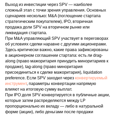
Выход из инвестиции через SPV — наиболее
сложный этап с точки зрения управления. Основных
сценариев несколько: M&A (поглощение стартапа
стратегическим покупателем), IPO, вторичная
продажа доли SPV на вторичном рынке или
ликвидация стартапа.
При M&A управляющий SPV участвует в переговорах
об условиях сделки наравне с другими акционерами.
Здесь критически важно, какие права зафиксированы
в акционерном соглашении стартапа: есть ли drag-
along (право мажоритария принудить миноритариев к
продаже), tag-along (право миноритария
присоединиться к сделке мажоритария), liquidation
preference. Если SPV заходил через
конвертируемый
инструмент
, параметры конвертации напрямую
влияют на итоговую сумму выплат.
При IPO доля SPV конвертируется в публичные акции,
которые затем распределяются между LP
пропорционально их вкладу — либо в натуральной
форме (акции), либо деньгами после продажи