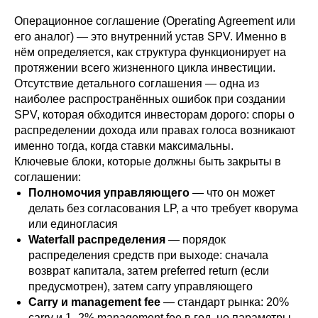
Операционное соглашение (Operating Agreement или
его аналог) — это внутренний устав SPV. Именно в
нём определяется, как структура функционирует на
протяжении всего жизненного цикла инвестиции.
Отсутствие детального соглашения — одна из
наиболее распространённых ошибок при создании
SPV, которая обходится инвесторам дорого: споры о
распределении дохода или правах голоса возникают
именно тогда, когда ставки максимальны.
Ключевые блоки, которые должны быть закрыты в
соглашении:
Полномочия управляющего
— что он может
делать без согласования LP, а что требует кворума
или единогласия
Waterfall распределения
— порядок
распределения средств при выходе: сначала
возврат капитала, затем preferred return (если
предусмотрен), затем carry управляющего
Carry и management fee
— стандарт рынка: 20%
carry и 1–2% management fee в год, но параметры