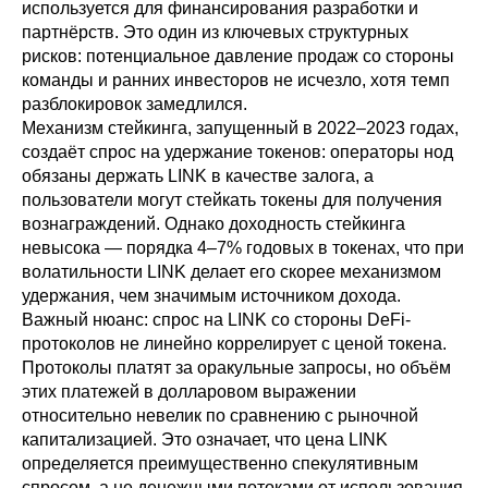
используется для финансирования разработки и
партнёрств. Это один из ключевых структурных
рисков: потенциальное давление продаж со стороны
команды и ранних инвесторов не исчезло, хотя темп
разблокировок замедлился.
Механизм стейкинга, запущенный в 2022–2023 годах,
создаёт спрос на удержание токенов: операторы нод
обязаны держать LINK в качестве залога, а
пользователи могут стейкать токены для получения
вознаграждений. Однако доходность стейкинга
невысока — порядка 4–7% годовых в токенах, что при
волатильности LINK делает его скорее механизмом
удержания, чем значимым источником дохода.
Важный нюанс: спрос на LINK со стороны DeFi-
протоколов не линейно коррелирует с ценой токена.
Протоколы платят за оракульные запросы, но объём
этих платежей в долларовом выражении
относительно невелик по сравнению с рыночной
капитализацией. Это означает, что цена LINK
определяется преимущественно спекулятивным
спросом, а не денежными потоками от использования