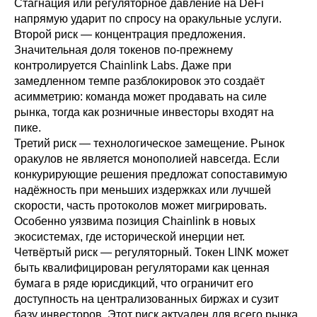
Стагнация или регуляторное давление на DeFi
напрямую ударит по спросу на оракульные услуги.
Второй риск — концентрация предложения.
Значительная доля токенов по-прежнему
контролируется Chainlink Labs. Даже при
замедленном темпе разблокировок это создаёт
асимметрию: команда может продавать на силе
рынка, тогда как розничные инвесторы входят на
пике.
Третий риск — технологическое замещение. Рынок
оракулов не является монополией навсегда. Если
конкурирующие решения предложат сопоставимую
надёжность при меньших издержках или лучшей
скорости, часть протоколов может мигрировать.
Особенно уязвима позиция Chainlink в новых
экосистемах, где исторической инерции нет.
Четвёртый риск — регуляторный. Токен LINK может
быть квалифицирован регуляторами как ценная
бумага в ряде юрисдикций, что ограничит его
доступность на централизованных биржах и сузит
базу инвесторов. Этот риск актуален для всего рынка