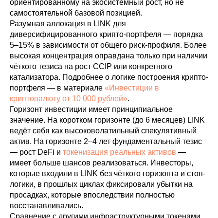
ориентированному на экосистемный рост, но не
самостоятельной базовой позицией.
Разумная аллокация в LINK для
диверсифицированного крипто-портфеля — порядка
5–15% в зависимости от общего риск-профиля. Более
высокая концентрация оправдана только при наличии
чёткого тезиса на рост CCIP или конкретного
катализатора. Подробнее о логике построения крипто-
портфеля — в материале
«Инвестиции в
криптовалюту от 10 000 рублей»
.
Горизонт инвестиции имеет принципиальное
значение. На коротком горизонте (до 6 месяцев) LINK
ведёт себя как высоковолатильный спекулятивный
актив. На горизонте 2–4 лет фундаментальный тезис
— рост DeFi и
токенизация реальных активов
—
имеет больше шансов реализоваться. Инвесторы,
которые входили в LINK без чёткого горизонта и стоп-
логики, в прошлых циклах фиксировали убытки на
просадках, которые впоследствии полностью
восстанавливались.
Сравнение с другими инфраструктурными токенами