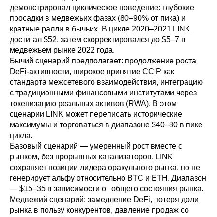
демонстрировал циклическое поведение: глубокие
просадки в медвежьих фазах (80–90% от пика) и
кратные ралли в бычьих. В цикле 2020–2021 LINK
достигал $52, затем скорректировался до $5–7 в
медвежьем рынке 2022 года.
Бычий сценарий предполагает: продолжение роста
DeFi-активности, широкое принятие CCIP как
стандарта межсетевого взаимодействия, интеграцию
с традиционными финансовыми институтами через
токенизацию реальных активов (RWA). В этом
сценарии LINK может переписать исторические
максимумы и торговаться в диапазоне $40–80 в пике
цикла.
Базовый сценарий — умеренный рост вместе с
рынком, без прорывных катализаторов. LINK
сохраняет позиции лидера оракульного рынка, но не
генерирует альфу относительно BTC и ETH. Диапазон
— $15–35 в зависимости от общего состояния рынка.
Медвежий сценарий: замедление DeFi, потеря доли
рынка в пользу конкурентов, давление продаж со