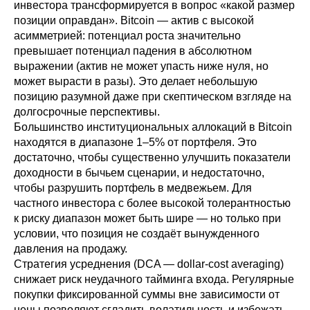
инвестора трансформируется в вопрос «какой размер
позиции оправдан». Bitcoin — актив с высокой
асимметрией: потенциал роста значительно
превышает потенциал падения в абсолютном
выражении (актив не может упасть ниже нуля, но
может вырасти в разы). Это делает небольшую
позицию разумной даже при скептическом взгляде на
долгосрочные перспективы.
Большинство институциональных аллокаций в Bitcoin
находятся в диапазоне 1–5% от портфеля. Это
достаточно, чтобы существенно улучшить показатели
доходности в бычьем сценарии, и недостаточно,
чтобы разрушить портфель в медвежьем. Для
частного инвестора с более высокой толерантностью
к риску диапазон может быть шире — но только при
условии, что позиция не создаёт вынужденного
давления на продажу.
Стратегия усреднения (DCA — dollar-cost averaging)
снижает риск неудачного тайминга входа. Регулярные
покупки фиксированной суммы вне зависимости от
цены позволяют сгладить волатильность и избежать