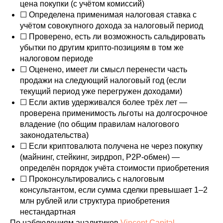
цена покупки (с учётом комиссий)
☐ Определена применимая налоговая ставка с
учётом совокупного дохода за налоговый период
☐ Проверено, есть ли возможность сальдировать
убытки по другим крипто-позициям в том же
налоговом периоде
☐ Оценено, имеет ли смысл перенести часть
продажи на следующий налоговый год (если
текущий период уже перегружен доходами)
☐ Если актив удерживался более трёх лет —
проверена применимость льготы на долгосрочное
владение (по общим правилам налогового
законодательства)
☐ Если криптовалюта получена не через покупку
(майнинг, стейкинг, эирдроп, P2P-обмен) —
определён порядок учёта стоимости приобретения
☐ Проконсультировались с налоговым
консультантом, если сумма сделки превышает 1–2
млн рублей или структура приобретения
нестандартная
По наблюдениям аналитиков
Vincent Capital
,