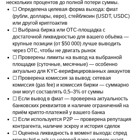
нескольких процентов до полной потери суммы.
☐ Определена целевая форма выхода: фиат
(рубли, доллары, евро), стейблкоин (USDT, USDC)
или другой криптоактив
☐ Выбрана биржа или OTC-площадка с
достаточной ликвидностью для вашего объёма —
крупные позиции (от $50 000) лучше выводить
через OTC, чтобы не двигать рынок
☐ Проверены лимиты на вывод на выбранной
площадке (суточные, месячные) — особенно
актуально для KYC-верифицированных аккаунтов
☐ Проверена комиссия за вывод: сетевая
комиссия (gas fee) и комиссия биржи — суммарно
они могут составлять 0,5–3% от суммы
☐ Если вывод в фиат — проверена актуальность
банковских реквизитов и наличие ограничений на
приём крипто-платежей у вашего банка
☐ Если используется P2P — проверена репутация
контрагента, наличие эскроу и история сделок
☐ Оценена ликвидность в момент выхода: спред
между bid и ask на целевой паре не превышает