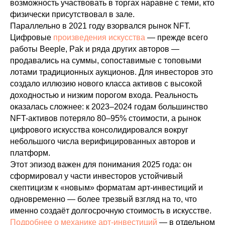
возможность участвовать в торгах наравне с теми, кто
физически присутствовал в зале.
Параллельно в 2021 году взорвался рынок NFT.
Цифровые
произведения искусства
— прежде всего
работы Beeple, Pak и ряда других авторов —
продавались на суммы, сопоставимые с топовыми
лотами традиционных аукционов. Для инвесторов это
создало иллюзию нового класса активов с высокой
доходностью и низким порогом входа. Реальность
оказалась сложнее: к 2023–2024 годам большинство
NFT-активов потеряло 80–95% стоимости, а рынок
цифрового искусства консолидировался вокруг
небольшого числа верифицированных авторов и
платформ.
Этот эпизод важен для понимания 2025 года: он
сформировал у части инвесторов устойчивый
скептицизм к «новым» форматам арт-инвестиций и
одновременно — более трезвый взгляд на то, что
именно создаёт долгосрочную стоимость в искусстве.
Подробнее о механике арт-инвестиций
— в отдельном