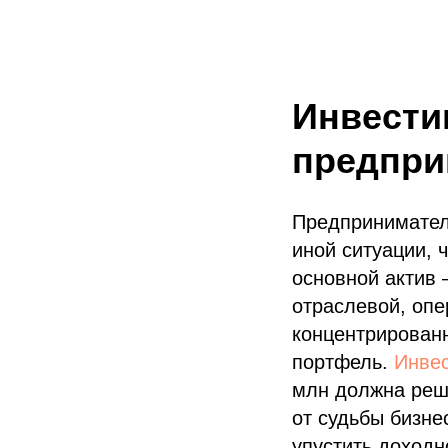
Инвести
предпри
Предпринимател
иной ситуации, 
основной актив 
отраслевой, опе
концентрированн
портфель.
Инвес
млн должна реш
от судьбы бизне
упустить доходн