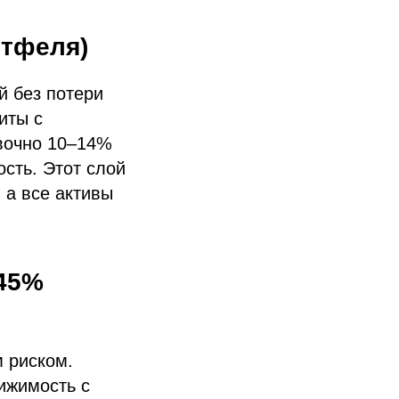
ртфеля)
й без потери
иты с
овочно 10–14%
ость. Этот слой
 а все активы
–45%
 риском.
ижимость с