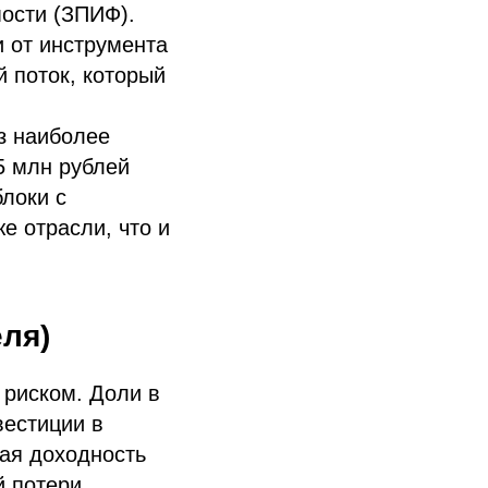
ости (ЗПИФ).
 от инструмента
 поток, который
з наиболее
5 млн рублей
локи с
е отрасли, что и
ля)
 риском. Доли в
вестиции в
ая доходность
й потери