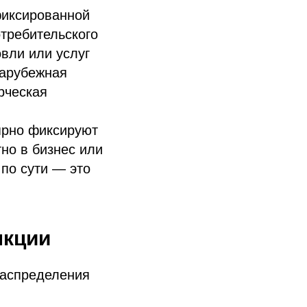
 фиксированной
отребительского
овли или услуг
зарубежная
рческая
лярно фиксируют
но в бизнес или
по сути — это
нкции
распределения