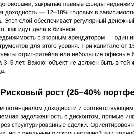
договорами, закрытые паевые фонды недвижим
я доходность — 12–18% годовых в зависимости
. Этот слой обеспечивает регулярный денежный
го, как идут дела в бизнесе.
едвижимость с якорным арендатором — один и
рументов для этого уровня. При капитале от 1
ъекты стрит-ритейла или небольшие офисные б
 3–5 лет. Важно: объект не должен быть в той ж
а.
 Рисковый рост (25–40% портфе
им потенциалом доходности и соответствующим
лемная задолженность с дисконтом, прямые ин
рез структурированные сделки. Ориентировочн
х, но с реальным риском частичной или полно