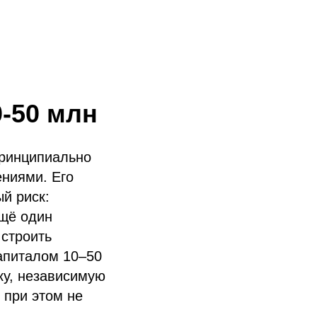
-50 млн
принципиально
ениями. Его
й риск:
ещё один
 строить
апиталом 10–50
ку, независимую
 при этом не