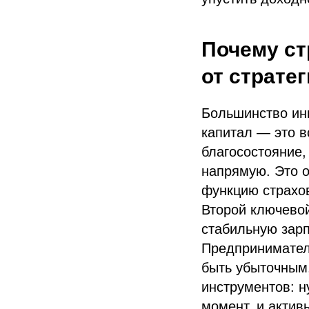
Почему ст
от страте
Большинство ин
капитал — это в
благосостояние,
напрямую. Это о
функцию страхов
Второй ключево
стабильную зар
Предпринимател
быть убыточным
инструментов: н
момент, и актив