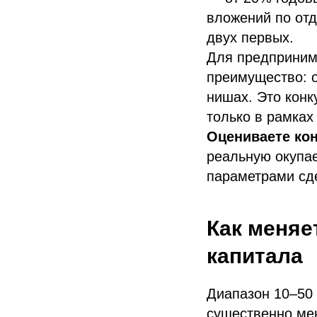
вложений по отд
двух первых.
Для предпринима
преимущество: о
нишах. Это конк
только в рамках
Оцениваете ко
реальную окупа
параметрами сд
Как меняе
капитала
Диапазон 10–50 
существенно мен