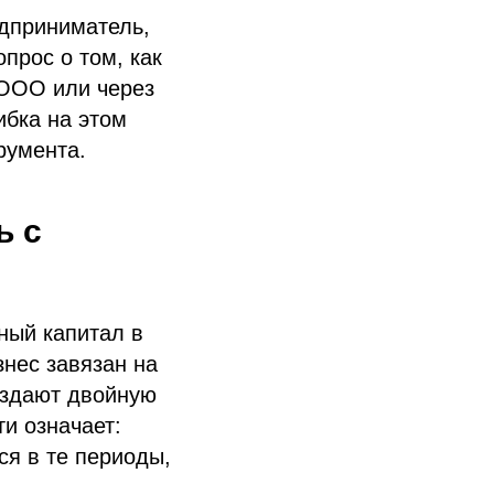
едприниматель,
прос о том, как
 ООО или через
бка на этом
румента.
ь с
ный капитал в
нес завязан на
оздают двойную
и означает:
ся в те периоды,