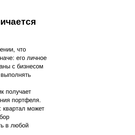
личается
ении, что
наче: его личное
заны с бизнесом
 выполнять
к получает
ения портфеля.
 квартал может
бор
ть в любой