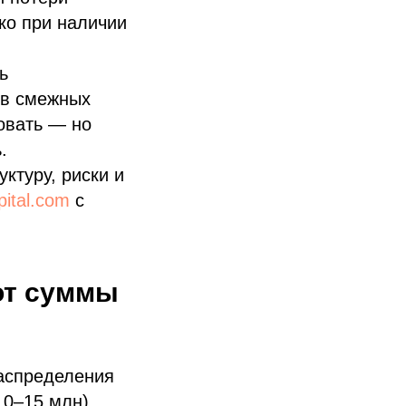
ко при наличии
ь
 в смежных
овать — но
.
уктуру, риски и
pital.com
с
 от суммы
распределения
10–15 млн)