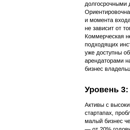
долгосрочными 
Ориентировочна
и момента входа
не зависит от то
Коммерческая н
подходящих инст
уже доступны об
арендаторами на
бизнес владельц
Уровень 3:
Активы с высок
стартапах, проб
малый бизнес че
— от 20% годовы