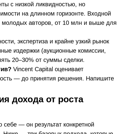
ты с низкой ликвидностью, но
имости на длинном горизонте. Входной
т молодых авторов, от 10 млн и выше для
сти, экспертиза и крайне узкий рынок
нные издержки (аукционные комиссии,
лять 20–30% от суммы сделки.
тив?
Vincent Capital оценивает
мость — до принятия решения. Напишите
я дохода от роста
о себе — он результат конкретной
а. Ниже — три базовых подхода, которые