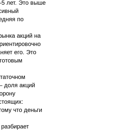
–5 лет. Это выше
ссивный
едняя по
рынка акций на
ориентировочно
няет его. Это
 готовым
статочном
— доля акций
торону
стоящих:
ому что деньги
l разбирает