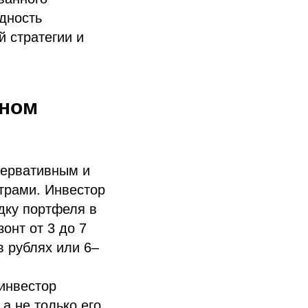
одность
й стратегии и
нном
сервативным и
трами. Инвестор
дку портфеля в
онт от 3 до 7
в рублях или 6–
инвестор
а не только его