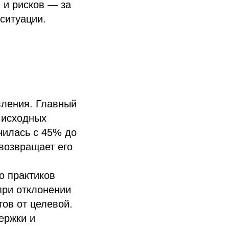
 и рисков — за
ситуации.
вления. Главный
 исходных
чилась с 45% до
возвращает его
о практиков
 при отклонении
тов от целевой.
ержки и