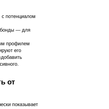
 с потенциалом
 бонды — для
ным профилем
ируют его
«добавить
сивного.
ь от
чески показывает