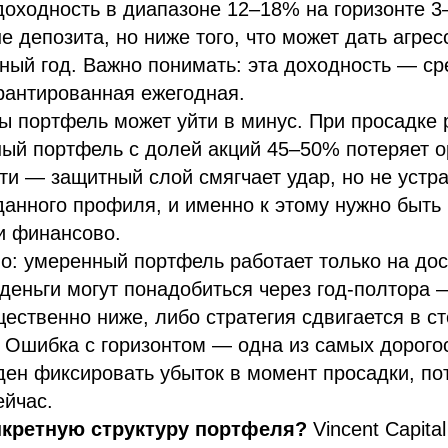
оходность в диапазоне 12–18% на горизонте 3
 депозита, но ниже того, что может дать агре
ный год. Важно понимать: эта доходность — ср
арантированная ежегодная.
ы портфель может уйти в минус. При просадке 
ый портфель с долей акций 45–50% потеряет 
и — защитный слой смягчает удар, но не устра
анного профиля, и именно к этому нужно быть
и финансово.
о: умеренный портфель работает только на до
 деньги могут понадобиться через год-полтора 
ественно ниже, либо стратегия сдвигается в с
 Ошибка с горизонтом — одна из самых дорого
ен фиксировать убыток в момент просадки, пот
ейчас.
нкретную структуру портфеля?
Vincent Capita