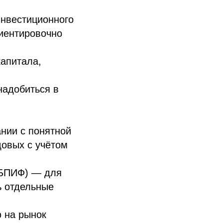
инвестиционного
иентировочно
апитала,
надобиться в
нии с понятной
овых с учётом
(БПИФ) — для
ь отдельные
 на рынок