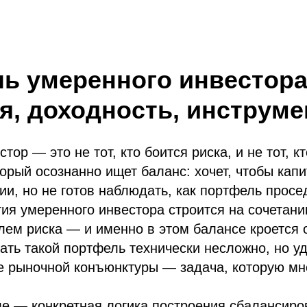
ь умеренного инвестора
ия, доходность, инструм
ор — это не тот, кто боится риска, и не тот, кт
торый осознанно ищет баланс: хочет, чтобы кап
и, но не готов наблюдать, как портфель просе
гия умеренного инвестора строится на сочетан
ем риска — и именно в этом балансе кроется 
ать такой портфель технически несложно, но у
е рыночной конъюнктуры — задача, которую мн
е — конкретная логика построения сбалансиро