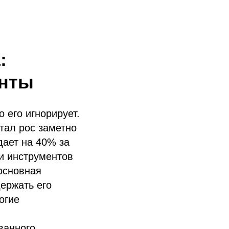
:
енты
о его игнорирует.
итал рос заметно
дает на 40% за
ии инструментов
основная
держать его
огие
ванного