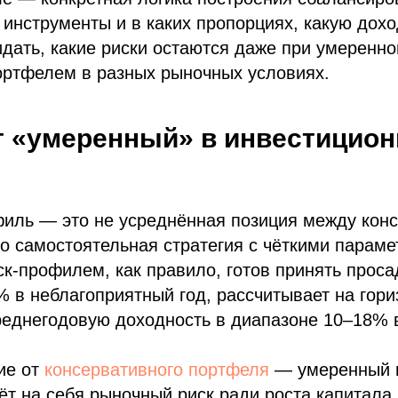
 инструменты и в каких пропорциях, какую дох
дать, какие риски остаются даже при умеренно
ортфелем в разных рыночных условиях.
т «умеренный» в инвестицио
иль — это не усреднённая позиция между кон
о самостоятельная стратегия с чёткими параме
к-профилем, как правило, готов принять проса
 в неблагоприятный год, рассчитывает на гориз
реднегодовую доходность в диапазоне 10–18% 
ие от
консервативного портфеля
— умеренный 
ёт на себя рыночный риск ради роста капитала, 