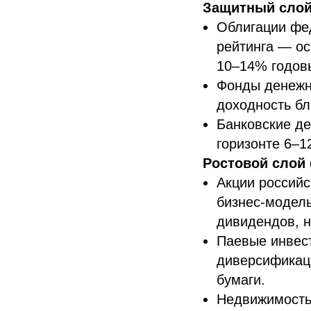
Защитный слой
Облигации фед
рейтинга — ос
10–14% годовы
Фонды денежно
доходность бл
Банковские де
горизонте 6–1
Ростовой слой 
Акции российс
бизнес-модел
дивидендов, н
Паевые инвес
диверсификац
бумаги.
Недвижимость