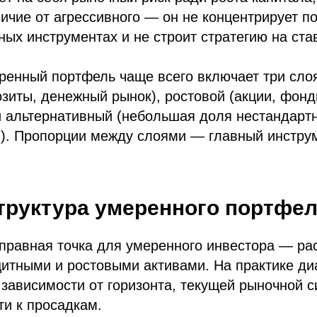
ичие от агрессивного — он не концентрирует п
ых инструментах и не строит стратегию на ста
ренный портфель чаще всего включает три сло
озиты, денежный рынок), ростовой (акции, фонд
и альтернативный (небольшая доля нестандарт
). Пропорции между слоями — главный инстру
труктура умеренного портфе
тправная точка для умеренного инвестора — р
итными и ростовыми активами. На практике ди
в зависимости от горизонта, текущей рыночной с
ти к просадкам.