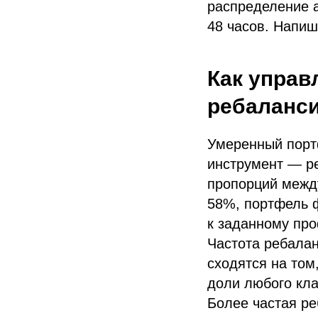
распределение а
48 часов. Напи
Как управ
ребаланси
Умеренный портф
инструмент — р
пропорций между
58%, портфель ф
к заданному пр
Частота ребала
сходятся на том
доли любого кла
Более частая ре