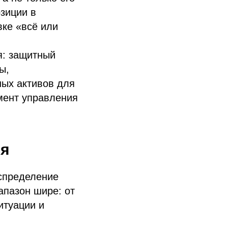
озиции в
вке «всё или
я: защитный
ы,
ных активов для
мент управления
ля
аспределение
апазон шире: от
итуации и