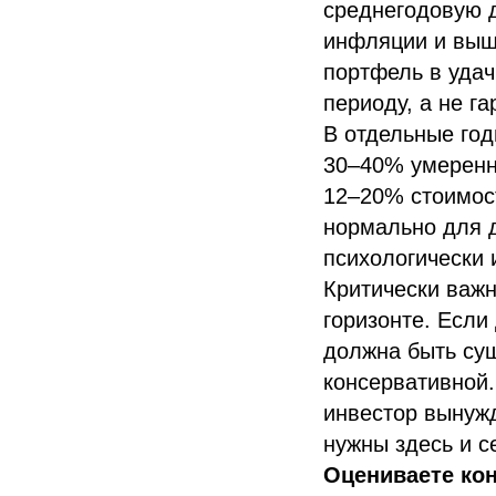
среднегодовую д
инфляции и выше
портфель в удач
периоду, а не г
В отдельные год
30–40% умеренн
12–20% стоимост
нормально для д
психологически 
Критически важн
горизонте. Если
должна быть сущ
консервативной.
инвестор вынужд
нужны здесь и с
Оцениваете ко