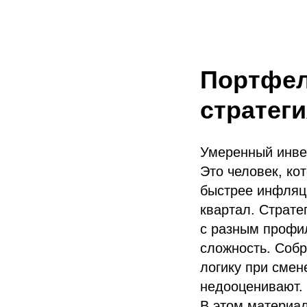
Портфел
стратег
Умеренный инвест
Это человек, ко
быстрее инфляци
квартал. Страте
с разным профил
сложность. Собр
логику при смен
недооценивают.
В этом материал