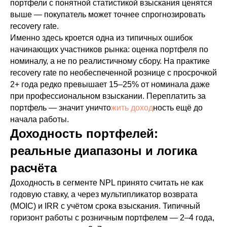
портфели с понятной статистикой взыскания ценятся
выше — покупатель может точнее спрогнозировать
recovery rate.
Именно здесь кроется одна из типичных ошибок
начинающих участников рынка: оценка портфеля по
номиналу, а не по реалистичному сбору. На практике
recovery rate по необеспеченной рознице с просрочкой
2+ года редко превышает 15–25% от номинала даже
при профессиональном взыскании. Переплатить за
портфель — значит уничто
жить доход
ность ещё до
начала работы.
Доходность портфелей:
реальные диапазоны и логика
расчёта
Доходность в сегменте NPL принято считать не как
годовую ставку, а через мультипликатор возврата
(MOIC) и IRR с учётом срока взыскания. Типичный
горизонт работы с розничным портфелем — 2–4 года,