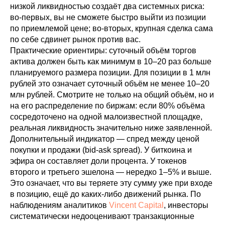
низкой ликвидностью создаёт два системных риска:
во-первых, вы не сможете быстро выйти из позиции
по приемлемой цене; во-вторых, крупная сделка сама
по себе сдвинет рынок против вас.
Практические ориентиры: суточный объём торгов
актива должен быть как минимум в 10–20 раз больше
планируемого размера позиции. Для позиции в 1 млн
рублей это означает суточный объём не менее 10–20
млн рублей. Смотрите не только на общий объём, но и
на его распределение по биржам: если 80% объёма
сосредоточено на одной малоизвестной площадке,
реальная ликвидность значительно ниже заявленной.
Дополнительный индикатор — спред между ценой
покупки и продажи (bid-ask spread). У биткоина и
эфира он составляет доли процента. У токенов
второго и третьего эшелона — нередко 1–5% и выше.
Это означает, что вы теряете эту сумму уже при входе
в позицию, ещё до каких-либо движений рынка. По
наблюдениям аналитиков
Vincent Capital
, инвесторы
систематически недооценивают транзакционные