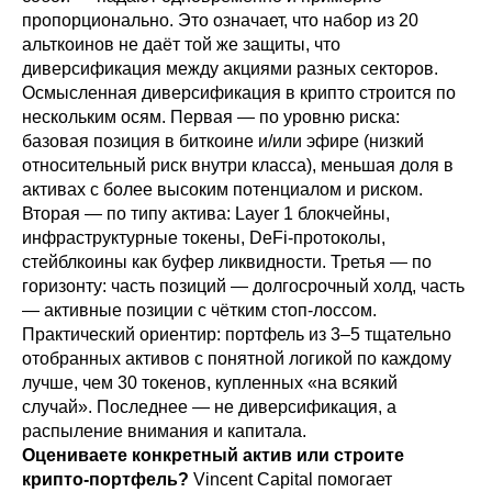
пропорционально. Это означает, что набор из 20
альткоинов не даёт той же защиты, что
диверсификация между акциями разных секторов.
Осмысленная диверсификация в крипто строится по
нескольким осям. Первая — по уровню риска:
базовая позиция в биткоине и/или эфире (низкий
относительный риск внутри класса), меньшая доля в
активах с более высоким потенциалом и риском.
Вторая — по типу актива: Layer 1 блокчейны,
инфраструктурные токены, DeFi-протоколы,
стейблкоины как буфер ликвидности. Третья — по
горизонту: часть позиций — долгосрочный холд, часть
— активные позиции с чётким стоп-лоссом.
Практический ориентир: портфель из 3–5 тщательно
отобранных активов с понятной логикой по каждому
лучше, чем 30 токенов, купленных «на всякий
случай». Последнее — не диверсификация, а
распыление внимания и капитала.
Оцениваете конкретный актив или строите
крипто-портфель?
Vincent Capital помогает