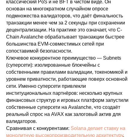
классический PoS и не BFT в чистом виде. Он
основан на многократном случайном опросе
подмножества валидаторов, что даёт финальность
транзакции менее чем за 2 секунды при сохранении
децентрализации. На практике это означает, что C-
Chain Avalanche обрабатывает транзакции быстрее
большинства EVM-совместимых сетей при
сопоставимой безопасности.
Ключевое конкурентное преимущество — Subnets
(суперсети): изолированные блокчейны с
собственными правилами валидации, токеномикой и
уровнем приватности, работающие поверх основной
сети. Именно суперсети привлекли
институциональных партнёров: несколько крупных
финансовых структур и игровых платформ запустили
собственные суперсети на Avalanche, что создаёт
реальный спрос на AVAX как залоговый актив для
валидаторов.
Сравнивая с конкурентами:
Solana делает ставку на
монолитную высокопроизводительную архитектуру
,