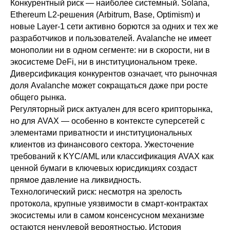
Конкурентный риск — наиболее системный. Solana,
Ethereum L2-решения (Arbitrum, Base, Optimism) и
новые Layer-1 сети активно борются за одних и тех же
разработчиков и пользователей. Avalanche не имеет
монополии ни в одном сегменте: ни в скорости, ни в
экосистеме DeFi, ни в институциональном треке.
Диверсификация конкурентов означает, что рыночная
доля Avalanche может сокращаться даже при росте
общего рынка.
Регуляторный риск актуален для всего крипторынка,
но для AVAX — особенно в контексте суперсетей с
элементами приватности и институциональных
клиентов из финансового сектора. Ужесточение
требований к KYC/AML или классификация AVAX как
ценной бумаги в ключевых юрисдикциях создаст
прямое давление на ликвидность.
Технологический риск: несмотря на зрелость
протокола, крупные уязвимости в смарт-контрактах
экосистемы или в самом консенсусном механизме
остаются ненулевой вероятностью. История