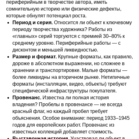
периферийным в творчестве автора, иметь
сомнительную историю или физические дефекты,
которые обнулят потенциал роста.
Период и серия.
Относится ли объект к ключевому
периоду творчества художника? Работы из
«главных» серий торгуются с премией 30–80% к
среднему уровню. Периферийные работы — с
дисконтом и меньшей ликвидностью.
Размер и формат.
Крупные форматы, как правило,
дороже в абсолютном выражении, но сложнее в
хранении и транспортировке. Малые форматы —
более ликвидны на вторичном рынке. Нетипичные
форматы (инсталляции, видео, объекты) требуют
специфической инфраструктуры покупателя.
Провенанс.
Известна ли полная история
владения? Пробелы в провенансе — не всегда
красный флаг, но каждый пробел требует
объяснения. Особое внимание: период 1933–1945
годов для европейских работ. Провенанс из
известных коллекций добавляет стоимость.
Выставочная история.
Участвовал ли объект в