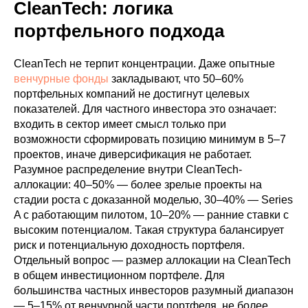
CleanTech: логика
портфельного подхода
CleanTech не терпит концентрации. Даже опытные
венчурные фонды
закладывают, что 50–60%
портфельных компаний не достигнут целевых
показателей. Для частного инвестора это означает:
входить в сектор имеет смысл только при
возможности сформировать позицию минимум в 5–7
проектов, иначе диверсификация не работает.
Разумное распределение внутри CleanTech-
аллокации: 40–50% — более зрелые проекты на
стадии роста с доказанной моделью, 30–40% — Series
A с работающим пилотом, 10–20% — ранние ставки с
высоким потенциалом. Такая структура балансирует
риск и потенциальную доходность портфеля.
Отдельный вопрос — размер аллокации на CleanTech
в общем инвестиционном портфеле. Для
большинства частных инвесторов разумный диапазон
— 5–15% от венчурной части портфеля, не более.