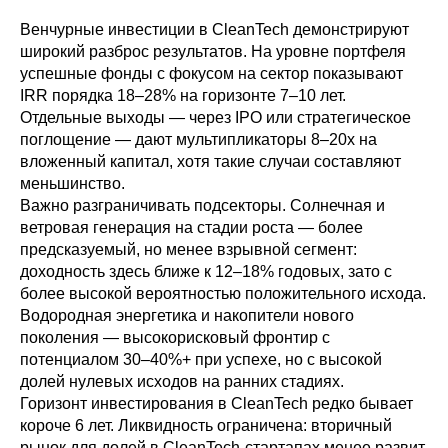
Венчурные инвестиции в CleanTech демонстрируют
широкий разброс результатов. На уровне портфеля
успешные фонды с фокусом на сектор показывают
IRR порядка 18–28% на горизонте 7–10 лет.
Отдельные выходы — через IPO или стратегическое
поглощение — дают мультипликаторы 8–20x на
вложенный капитал, хотя такие случаи составляют
меньшинство.
Важно разграничивать подсекторы. Солнечная и
ветровая генерация на стадии роста — более
предсказуемый, но менее взрывной сегмент:
доходность здесь ближе к 12–18% годовых, зато с
более высокой вероятностью положительного исхода.
Водородная энергетика и накопители нового
поколения — высокорисковый фронтир с
потенциалом 30–40%+ при успехе, но с высокой
долей нулевых исходов на ранних стадиях.
Горизонт инвестирования в CleanTech редко бывает
короче 6 лет. Ликвидность ограничена: вторичный
рынок для долей в CleanTech-стартапах менее развит,