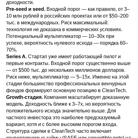
доходности.
Pre-seed и seed.
Входной порог — как правило, от 3–
10 млн рублей в российских проектах или от $50–200
тыс. в международных. Риск максимальный:
технология не доказана в коммерческих условиях.
Потенциальный мультипликатор — 10–30x при
успехе, вероятность нулевого исхода — порядка 60–
70%.
Series A.
Стартап уже имеет работающий пилот и
первые контракты. Входной порог существенно выше
— от $500 тыс. до нескольких миллионов долларов.
Риск ниже, мультипликатор — 5–15x. Именно на этой
стадии большинство профессиональных венчурных
фондов формируют основную позицию в CleanTech.
Growth-стадия.
Компания масштабирует доказанную
модель. Доходность ближе к 3–7x, но вероятность
положительного исхода значительно выше. Для
частного инвестора это наиболее предсказуемый
вариант, хотя и с более высоким порогом входа.
Структура сделки в CleanTech часто включает
конвертируемые займы (SAFE или convertible note) на